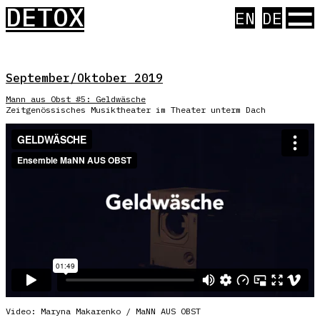
☰
DETOX
EN
DE
September/Oktober 2019
Mann aus Obst #5: Geldwäsche
Zeitgenössisches Musiktheater im Theater unterm Dach
Video: Maryna Makarenko / MaNN AUS OBST