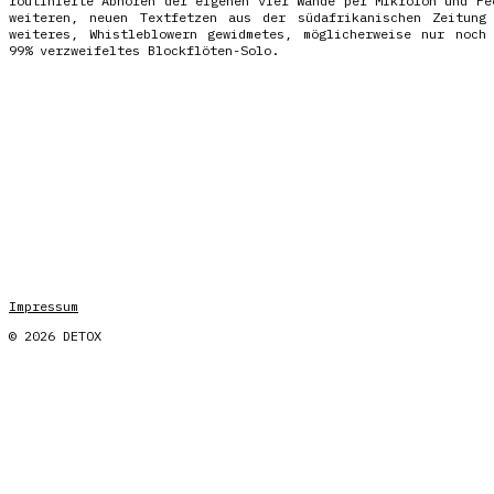
routinierte Abhören der eigenen vier Wände per Mikrofon und Fe
weiteren, neuen Textfetzen aus der südafrikanischen Zeitung
weiteres, Whistleblowern gewidmetes, möglicherweise nur noch
99% verzweifeltes Blockflöten-Solo.
Impressum
© 2026 DETOX